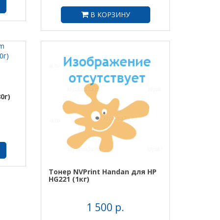
В КОРЗИНУ
0г)
Тонер NVPrint Handan для HP
HG221 (1кг)
1 500 р.