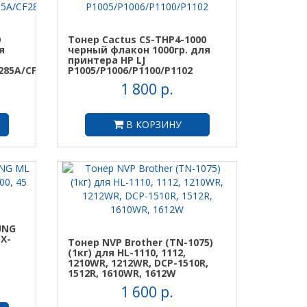
0
Тонер Cactus CS-THP4-1000
я
черный флакон 1000гр. для
принтера HP LJ
285A/CF283A/CF2
P1005/P1006/P1100/P1102
1 800 р.
В КОРЗИНУ
UNG
CX-
Тонер NVP Brother (TN-1075)
(1кг) для HL-1110, 1112,
1210WR, 1212WR, DCP-1510R,
1512R, 1610WR, 1612W
1 600 р.