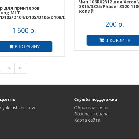
Чип 106R02312 для Xerox
3315/3325/Phaser 3320 110
р для принтеров
копий
ung MLT-
/D103/D104/D105/D106/D108/D109/D205/D208/D209/D115/D111
200 р.
1 600 р.
В КОРЗИНУ
В КОРЗИНУ
2
>
>|
оцсетях
Служба поддержки
klyaksashchelkovo
Обратная связь
Возврат товара
Карта сайта