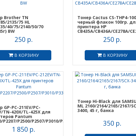
р Brother TN
Тонер Cactus CS-THP4-10
/85/2135/75 HL
черный флакон 100гр. дл
35/40/75/2140/50/70
принтера HP
85г) BW
CB435A/CB436A/CE278A/CE
250 р.
250 р.
В КОРЗИНУ
В КОРЗИНУ
Тонер Hi-Black для SAMS
ML 2160/2164/2165/2167/S
р GP-PC-211EV/PC-
3400, 45 г, банка
V/TN-420X/TL-425X для
теров Pantum
0/P2207/P2500/P2507/P3010/P3300
350 р.
1 850 р.