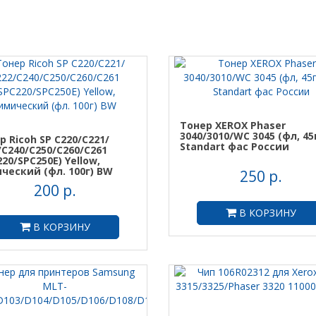
Тонер XEROX Phaser
3040/3010/WC 3045 (фл, 45
р Ricoh SP C220/С221/
Standart фас России
/C240/C250/C260/С261
20/SPC250E) Yellow,
ческий (фл. 100г) BW
250 р.
200 р.
В КОРЗИНУ
В КОРЗИНУ