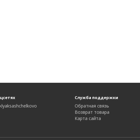
оцсетях
Служба поддержки
klyaksashchelkovo
Обратная связь
Возврат товара
Карта сайта