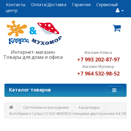
Контакты
Оплата/Доставка
Гарантия
Сервисный
центр
Интернет-магазин
Магазин Клякса
Товары для дома и офиса
+7 993 202-87-97
Магазин Мухомор
+7 964 532-98-52
Каталог товаров
Оргтехника и расходники
Канцтовары
Фотобумага Cactus CS-GA148050DS глянцевая двусторонняя A4,180г/м