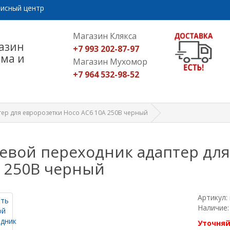
исный центр
Магазин Клякса
азин
+7 993 202-87-97
ома и
Магазин Мухомор
+7 964 532-98-52
тер для евророзетки Hoco AC6 10А 250В черный
евой переходник адаптер для
 250В черный
Артикул:
Наличие:
Уточняй