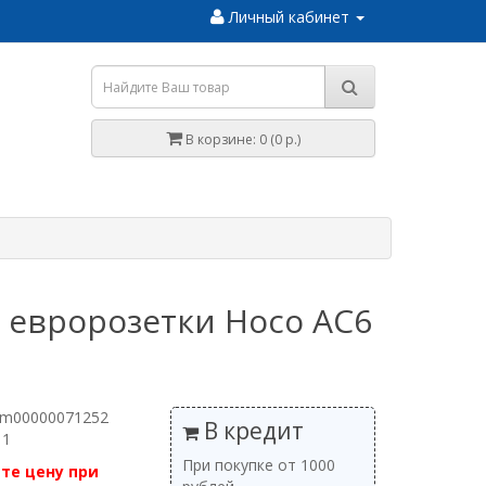
Личный кабинет
В корзине: 0 (0 р.)
 евророзетки Hoco AC6
 m00000071252
В кредит
 1
При покупке от 1000
те цену при