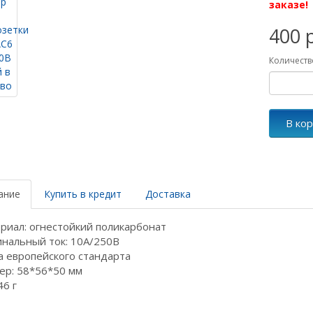
заказе!
400 
Количеств
В ко
ание
Купить в кредит
Доставка
риал: огнестойкий поликарбонат
нальный ток: 10А/250В
а европейского стандарта
ер: 58*56*50 мм
46 г