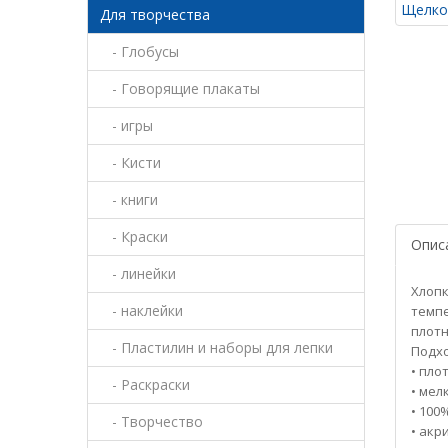
Для творчества
- Глобусы
- Говорящие плакаты
- игры
- Кисти
- книги
- Краски
Опис
- линейки
Хлопк
- наклейки
темпе
плотн
- Пластилин и наборы для лепки
Подхо
• плот
- Раскраски
• мел
• 100
- Творчество
• акр