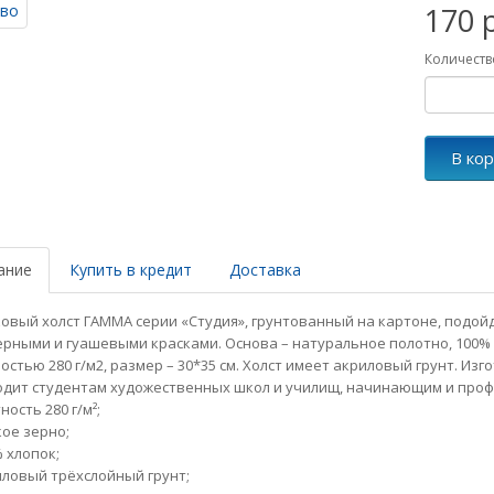
170 
Количеств
В ко
ание
Купить в кредит
Доставка
овый холст ГАММА серии «Студия», грунтованный на картоне, подой
рными и гуашевыми красками. Основа – натуральное полотно, 100% 
остью 280 г/м2, размер – 30*35 см. Холст имеет акриловый грунт. Изг
дит студентам художественных школ и училищ, начинающим и про
ность 280 г/м²;
кое зерно;
% хлопок;
иловый трёхслойный грунт;