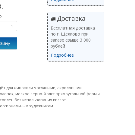
р.
о
Доставка
Бесплатная доставка
по г. Щелково при
заказе свыше 3 000
рзину
рублей
Подробнее
дёт для живописи масляными, акриловыми,
хлопок, мелкое зерно. Холст прямоугольной формы
отовлен без использования кислот.
фессиональным художникам.