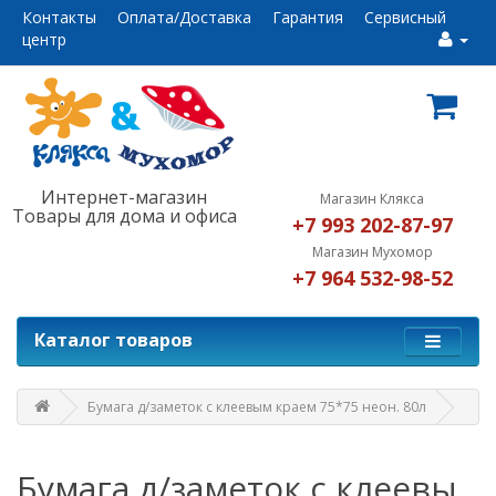
Контакты
Оплата/Доставка
Гарантия
Сервисный
центр
Интернет-магазин
Магазин Клякса
Товары для дома и офиса
+7 993 202-87-97
Магазин Мухомор
+7 964 532-98-52
Каталог товаров
Бумага д/заметок с клеевым краем 75*75 неон. 80л
Бумага д/заметок с клеевы