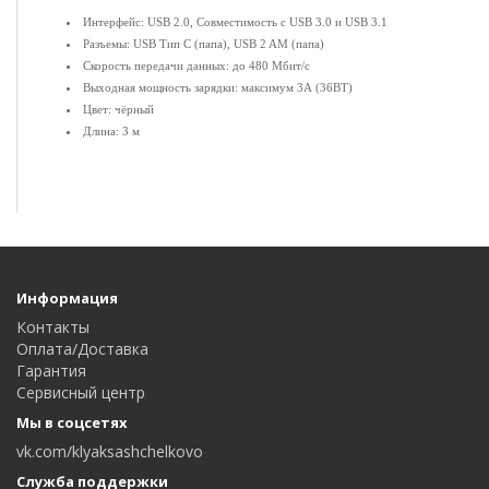
Интерфейс: USB 2.0, Совместимость с USB 3.0 и USB 3.1
Разъемы: USB Тип C (папа), USB 2 AM (папа)
Скорость передачи данных: до 480 Мбит/с
Выходная мощность зарядки: максимум 3А (36ВТ)
Цвет: чёрный
Длина: 3 м
Информация
Контакты
Оплата/Доставка
Гарантия
Сервисный центр
Мы в соцсетях
vk.com/klyaksashchelkovo
Служба поддержки