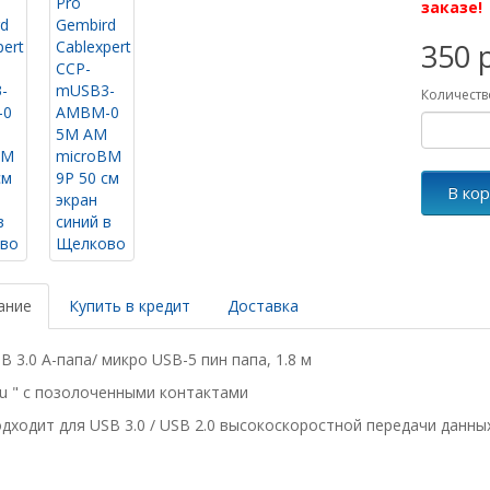
заказе!
350 
Количеств
В ко
ание
Купить в кредит
Доставка
B 3.0 A-папа/ микро USB-5 пин папа, 1.8 м
u " c позолоченными контактами
дходит для USB 3.0 / USB 2.0 высокоскоростной передачи данны