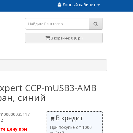
Личный кабинет
В корзине: 0 (0 р.)
lexpert CCP-mUSB3-AMB
ран, синий
 m00000035117
В кредит
 2
При покупке от 1000
те цену при