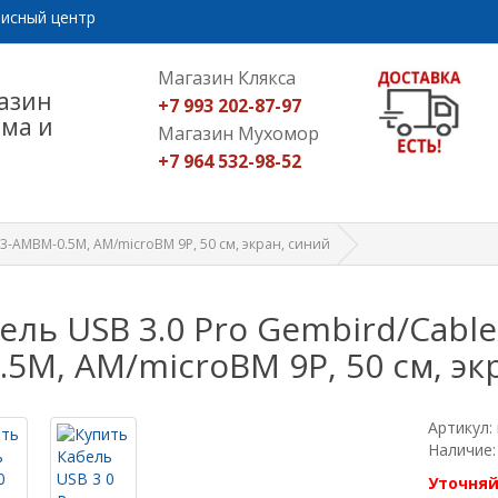
исный центр
Магазин Клякса
азин
+7 993 202-87-97
ома и
Магазин Мухомор
+7 964 532-98-52
3-AMBM-0.5M, AM/microBM 9P, 50 см, экран, синий
ель USB 3.0 Pro Gembird/Cab
.5M, AM/microBM 9P, 50 см, эк
Артикул:
Наличие:
Уточняй