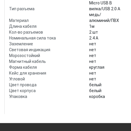
Micro USB B
Тип разъема
вилка/USB 2.0 A
медь/
Материал
алюминий/ПВХ
Длина кабеля
1м
Кол-во разъемов
2 шт
Номинальная сила тока
2.4 А
Заземление
нет
Световая индикация
нет
Морозостойкий
нет
Магнитный кабель
нет
Форма кабеля
круглая
Кейс для хранения
нет
Угловой
нет
Цвет провода
белый
Цвет корпуса
белый
Упаковка
коробка