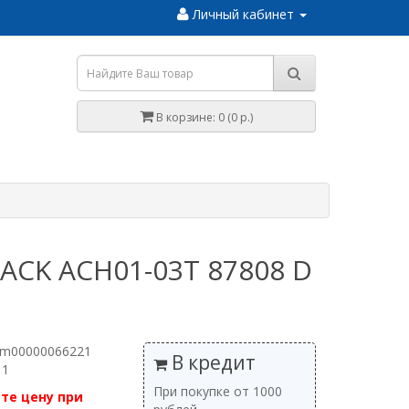
Личный кабинет
В корзине: 0 (0 р.)
ACK ACH01-03T 87808 D
 m00000066221
В кредит
 1
При покупке от 1000
те цену при