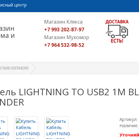
исный центр
Магазин Клякса
азин
+7 993 202-87-97
ома и
Магазин Мухомор
+7 964 532-98-52
87808 DEFENDER
ель LIGHTNING TO USB2 1M BL
ENDER
Артикул:
Наличие:
Уточняй