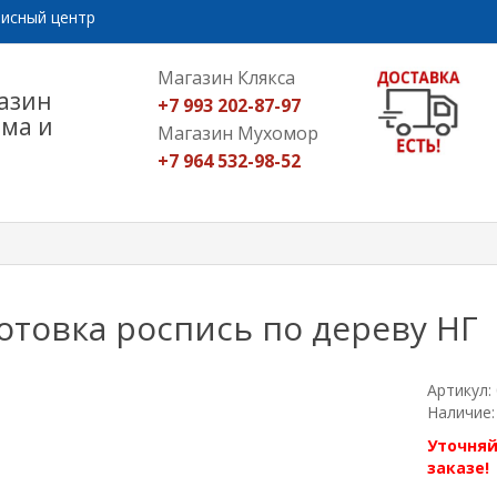
исный центр
Магазин Клякса
азин
+7 993 202-87-97
ома и
Магазин Мухомор
+7 964 532-98-52
отовка роспись по дереву НГ
Артикул:
Наличие:
Уточняй
заказе!