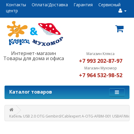
Контакты
Оплата/Доставка
Гарантия
Сервисный
центр
Интернет-магазин
Магазин Клякса
Товары для дома и офиса
+7 993 202-87-97
Магазин Мухомор
+7 964 532-98-52
Каталог товаров
Кабель USB 2.0 OTG Gembird/Cablexpert A-OTG-AFBM-001 USBAF/MicroB