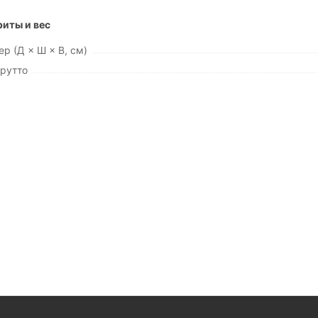
риты и вес
р (Д × Ш × В, см)
брутто