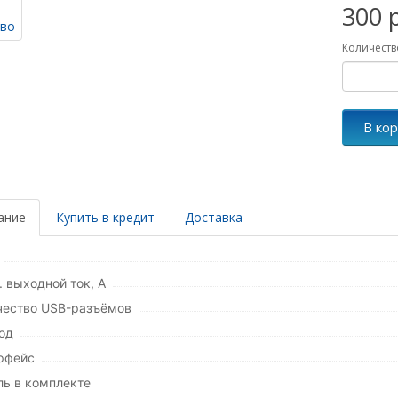
300 
Количеств
В ко
ание
Купить в кредит
Доставка
 выходной ток, А
чество USB-разъёмов
од
рфейс
ль в комплекте