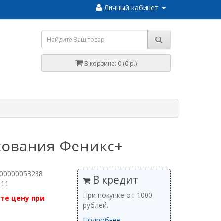
Личный кабинет
В корзине: 0 (0 р.)
сования Феникс+
 00000053238
В кредит
 11
При покупке от 1000
те цену при
рублей.
Подробнее