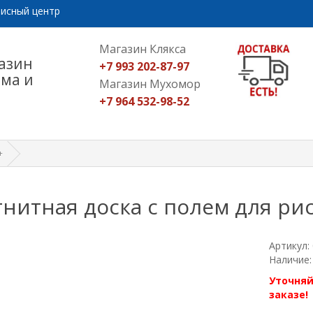
исный центр
Магазин Клякса
азин
+7 993 202-87-97
ома и
Магазин Мухомор
+7 964 532-98-52
+
нитная доска с полем для ри
Артикул:
Наличие:
Уточняй
заказе!