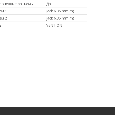
лоченные разъемы
Да
ем 1
jack 6.35 mm(m)
ем 2
jack 6.35 mm(m)
д
VENTION