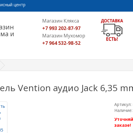
исный центр
Магазин Клякса
азин
+7 993 202-87-97
ома и
Магазин Мухомор
+7 964 532-98-52
ель Vention аудио Jack 6,35 mm
Артикул:
Наличие:
Уточняй
заказе!