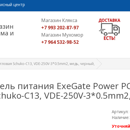
исный центр
Магазин Клякса
азин
+7 993 202-87-97
ома и
Магазин Мухомор
+7 964 532-98-52
угловая Schuko-C13, VDE-250V-3*0.5mm2, медь, черный,
ель питания ExeGate Power PC
chuko-C13, VDE-250V-3*0.5mm2
Артикул:
Наличие:
Уточняй