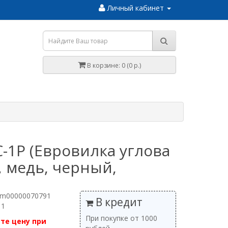
Личный кабинет
В корзине: 0 (0 р.)
-1P (Евровилка углова
, медь, черный,
 m00000070791
В кредит
 1
При покупке от 1000
те цену при