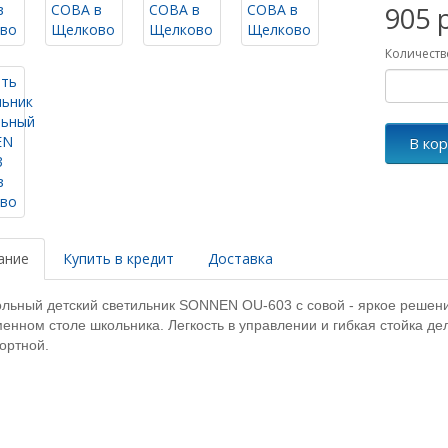
905 
Количеств
В ко
ание
Купить в кредит
Доставка
льный детский светильник SONNEN OU-603 с совой - яркое решени
енном столе школьника. Легкость в управлении и гибкая стойка д
ортной.