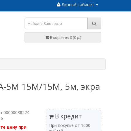
Личный кабинет
В корзине: 0 (0 р.)
A-5M 15M/15M, 5м, экра
 m00000038224
В кредит
 6
При покупке от 1000
те цену при