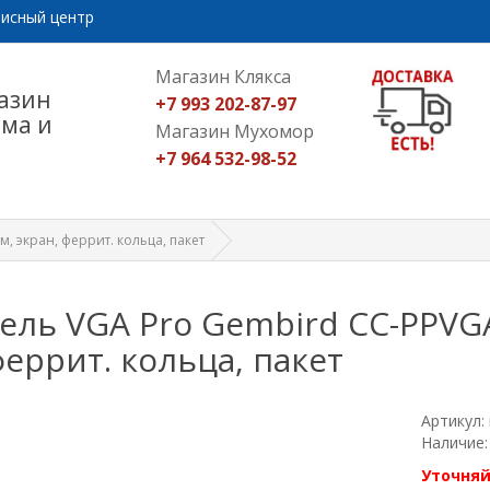
исный центр
Магазин Клякса
азин
+7 993 202-87-97
ома и
Магазин Мухомор
+7 964 532-98-52
, экран, феррит. кольца, пакет
ель VGA Pro Gembird CC-PPVG
феррит. кольца, пакет
Артикул:
Наличие:
Уточняй