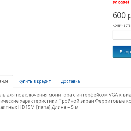
заказе!
600 
Количеств
В ко
ание
Купить в кредит
Доставка
ль для подключения монитора с интерфейсом VGA к вид
ические характеристики Тройной экран Ферритовые кол
актных HD15M [папа] Длина – 5 м