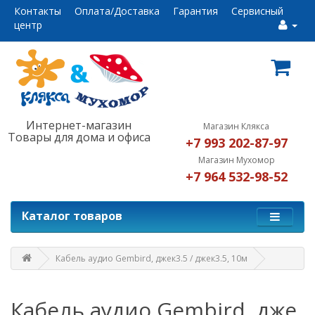
Контакты
Оплата/Доставка
Гарантия
Сервисный
центр
Интернет-магазин
Магазин Клякса
Товары для дома и офиса
+7 993 202-87-97
Магазин Мухомор
+7 964 532-98-52
Каталог товаров
Кабель аудио Gembird, джек3.5 / джек3.5, 10м
Кабель аудио Gembird, дже