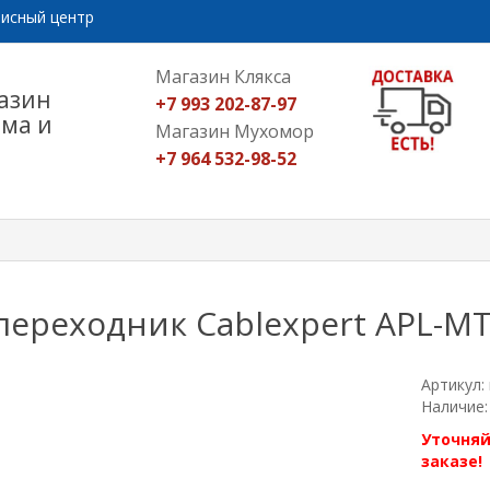
исный центр
Магазин Клякса
азин
+7 993 202-87-97
ома и
Магазин Мухомор
+7 964 532-98-52
переходник Cablexpert APL-MT
Артикул:
Наличие:
Уточняй
заказе!