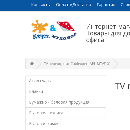
Контакты
Оплата/Доставка
Гарантия
Серв
Интернет-маг
Товары для д
офиса
TV переходник Cablexpert APL-MTVF-01
Аксессуары
TV 
Бланки
Бумажно - беловая продукция
Бытовая техника
Бытовая химия