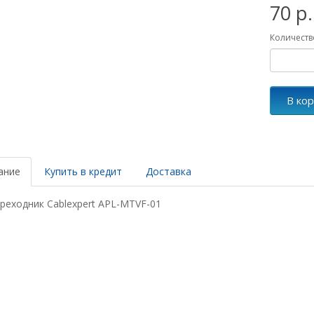
70 р.
Количеств
В ко
ание
Купить в кредит
Доставка
реходник Cablexpert APL-MTVF-01