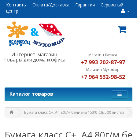
Контакты
Оплата/Доставка
Гарантия
Сервисный
центр
Интернет-магазин
Магазин Клякса
Товары для дома и офиса
+7 993 202-87-97
Магазин Мухомор
+7 964 532-98-52
Каталог товаров
Бумага класс С+, А4.80г/м белизна 153% CIE,500 листов
Бумага класс С+, А4.80г/м бе